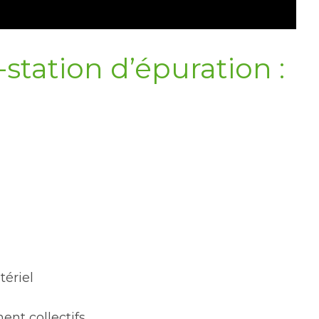
tation d’épuration :
tériel
nt collectifs.