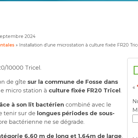
septembre 2024
entales
»
Installation d’une microstation à culture fixée FR20 Tric
0/10000 Tricel.
on de gîte
sur la commune de Fosse dans
«
ne micro station à
culture fixée FR20 Tricel
.
N
âce à son lit bactérien
combiné avec le
M
 tenir sur de
longues périodes de sous-
ore bactérienne ne se dégrade.
atégorie
6.60 m de long et 1.64m de large
.