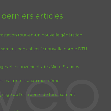
 derniers articles
rostation tout-en-un nouvelle génération
issement non collectif : nouvelle norme DTU
ges et inconvénients des Micro-Stations
ler ma micro station moi-même
nage de l’entreprise de terrassement
t