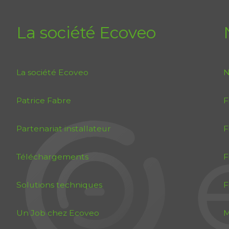
La société Ecoveo
La société Ecoveo
N
Patrice Fabre
F
Partenariat installateur
F
Téléchargements
F
Solutions techniques
F
Un Job chez Ecoveo
M