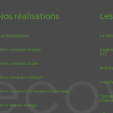
Nos réalisations
Les
os Réalisations
La mic
iltre compact Ariège
Assain
64.1
iltre compact Aude
Avanta
iltre compact Hérault
Instal
iltre compact Pyrénées-Orientales
Témoig
Chanu
icro station Ariège