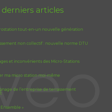
 derniers articles
rostation tout-en-un nouvelle génération
issement non collectif : nouvelle norme DTU
ges et inconvénients des Micro-Stations
ler ma micro station moi-même
nage de l’entreprise de terrassement
t
 Ensemble »