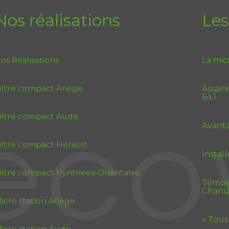
Nos réalisations
Les
os Réalisations
La mic
iltre compact Ariège
Assain
64.1
iltre compact Aude
Avanta
iltre compact Hérault
Instal
iltre compact Pyrénées-Orientales
Témoig
Chanu
icro station Ariège
« Tous
icro station Aude