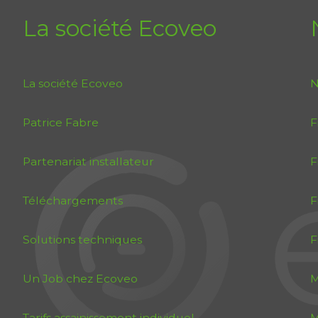
La société Ecoveo
La société Ecoveo
N
Patrice Fabre
F
Partenariat installateur
F
Téléchargements
F
Solutions techniques
F
Un Job chez Ecoveo
M
Tarifs assainissement individuel
M