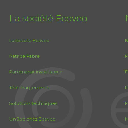
La société Ecoveo
La société Ecoveo
N
Patrice Fabre
F
Partenariat installateur
F
Téléchargements
F
Solutions techniques
F
Un Job chez Ecoveo
M