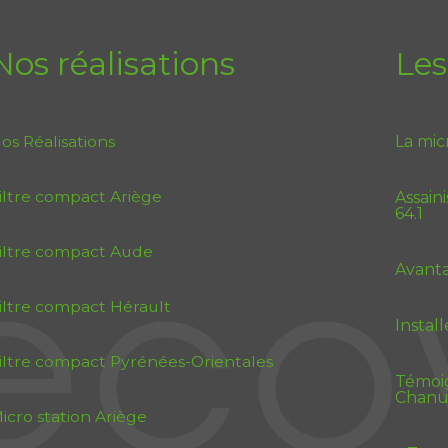
Nos réalisations
Les
os Réalisations
La mic
iltre compact Ariège
Assain
64.1
iltre compact Aude
Avanta
iltre compact Hérault
Instal
iltre compact Pyrénées-Orientales
Témoig
Chanu
icro station Ariège