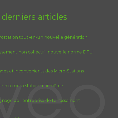
 derniers articles
rostation tout-en-un nouvelle génération
issement non collectif : nouvelle norme DTU
ges et inconvénients des Micro-Stations
ler ma micro station moi-même
nage de l’entreprise de terrassement
t