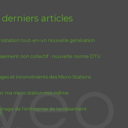
 derniers articles
rostation tout-en-un nouvelle génération
issement non collectif : nouvelle norme DTU
ges et inconvénients des Micro-Stations
ler ma micro station moi-même
nage de l’entreprise de terrassement
t