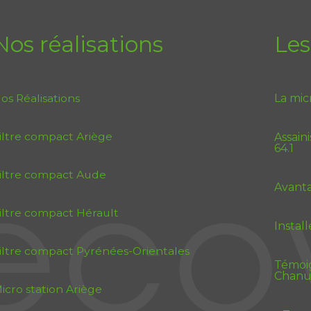
Nos réalisations
Les
os Réalisations
La mic
iltre compact Ariège
Assain
64.1
iltre compact Aude
Avanta
iltre compact Hérault
Instal
iltre compact Pyrénées-Orientales
Témoig
Chanu
icro station Ariège