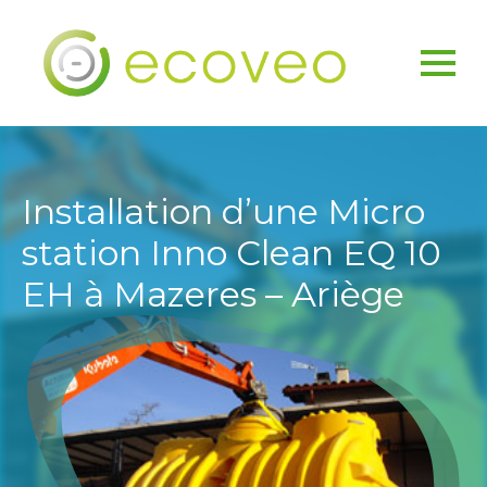
Installation d’une Micro
station Inno Clean EQ 10
EH à Mazeres – Ariège