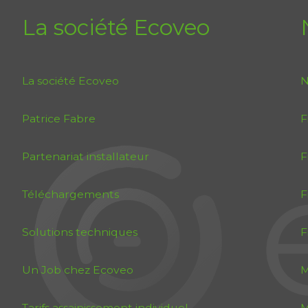
La société Ecoveo
La société Ecoveo
N
Patrice Fabre
F
Partenariat installateur
F
Téléchargements
F
Solutions techniques
F
Un Job chez Ecoveo
M
Tarifs assainissement individuel
M