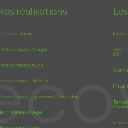
Nos réalisations
Les
os Réalisations
La mic
iltre compact Ariège
Assain
64.1
iltre compact Aude
Avanta
iltre compact Hérault
Instal
iltre compact Pyrénées-Orientales
Témoig
Chanu
icro station Ariège
« Tous
icro station Aude