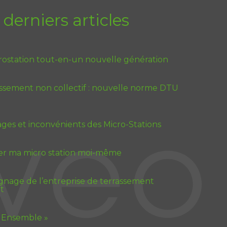
 derniers articles
rostation tout-en-un nouvelle génération
issement non collectif : nouvelle norme DTU
ges et inconvénients des Micro-Stations
ler ma micro station moi-même
nage de l’entreprise de terrassement
t
 Ensemble »